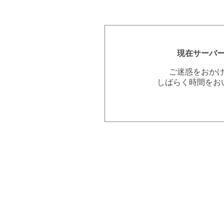
現在サーバ
ご迷惑をおか
しばらく時間をお