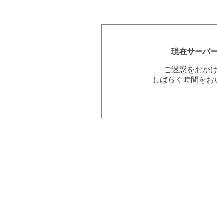
現在サーバ
ご迷惑をおか
しばらく時間をお