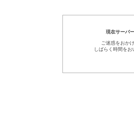
現在サーバ
ご迷惑をおか
しばらく時間をお