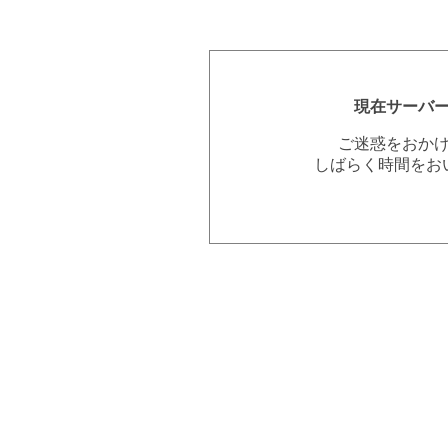
現在サーバ
ご迷惑をおか
しばらく時間をお