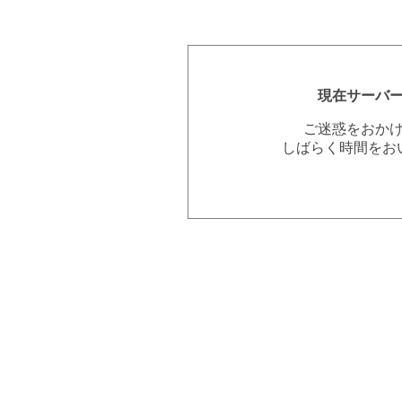
現在サーバ
ご迷惑をおか
しばらく時間をお