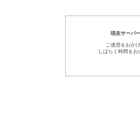
現在サーバ
ご迷惑をおか
しばらく時間をお