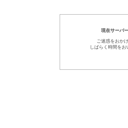
現在サーバ
ご迷惑をおか
しばらく時間をお