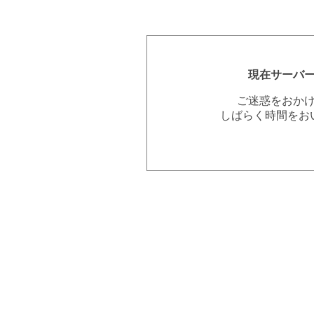
現在サーバ
ご迷惑をおか
しばらく時間をお