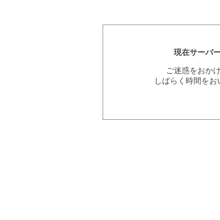
現在サーバ
ご迷惑をおか
しばらく時間をお