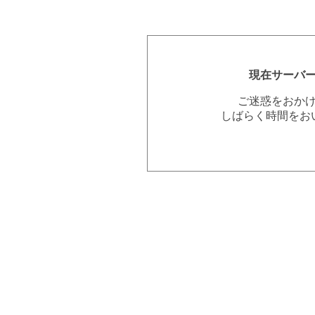
現在サーバ
ご迷惑をおか
しばらく時間をお