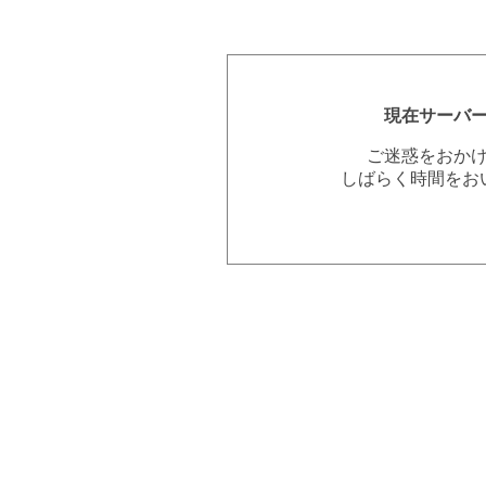
現在サーバ
ご迷惑をおか
しばらく時間をお