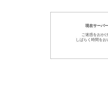
現在サーバ
ご迷惑をおか
しばらく時間をお