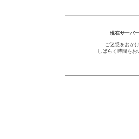
現在サーバ
ご迷惑をおか
しばらく時間をお