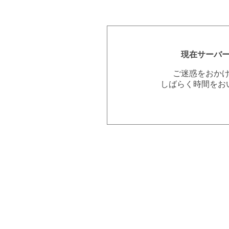
現在サーバ
ご迷惑をおか
しばらく時間をお