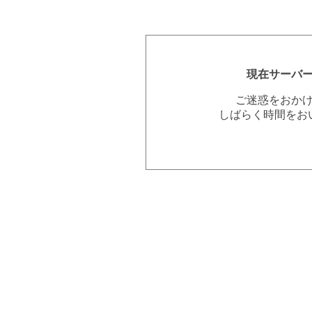
現在サーバ
ご迷惑をおか
しばらく時間をお