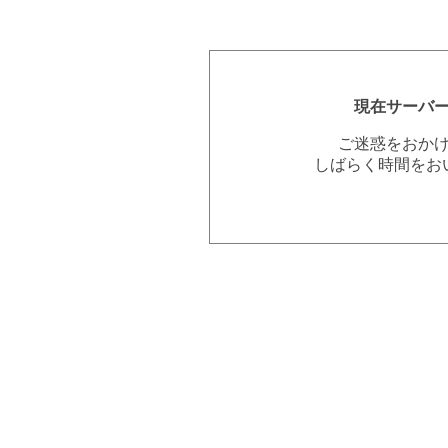
現在サーバ
ご迷惑をおか
しばらく時間をお