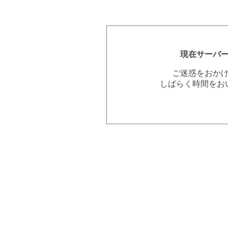
現在サーバ
ご迷惑をおか
しばらく時間をお