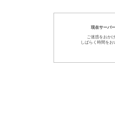
現在サーバ
ご迷惑をおか
しばらく時間をお