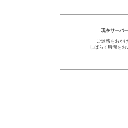
現在サーバ
ご迷惑をおか
しばらく時間をお