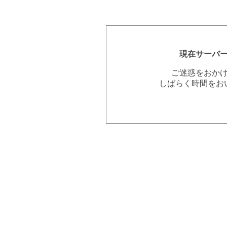
現在サーバ
ご迷惑をおか
しばらく時間をお