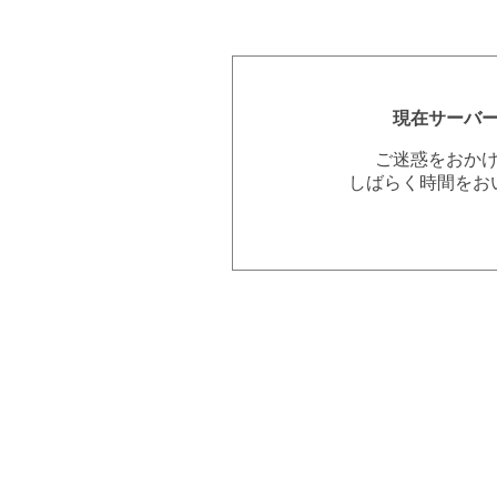
現在サーバ
ご迷惑をおか
しばらく時間をお