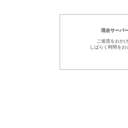
現在サーバ
ご迷惑をおか
しばらく時間をお