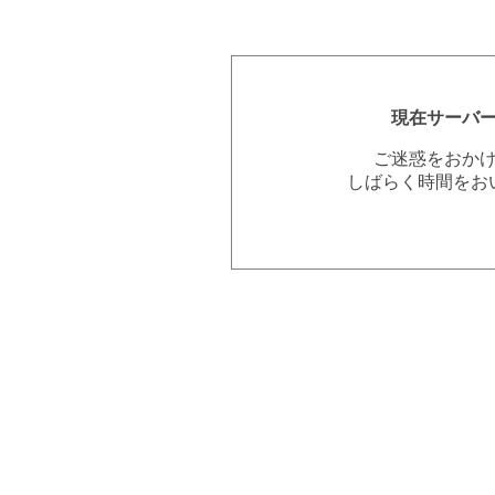
現在サーバ
ご迷惑をおか
しばらく時間をお