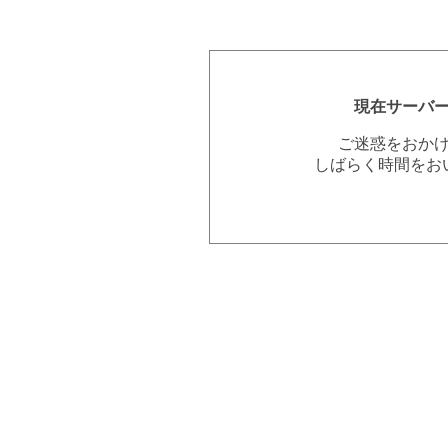
現在サーバ
ご迷惑をおか
しばらく時間をお