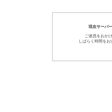
現在サーバ
ご迷惑をおか
しばらく時間をお