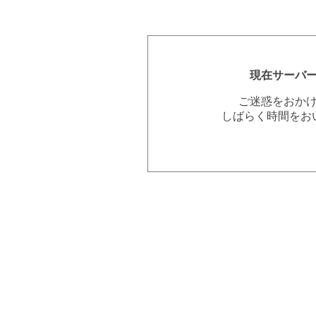
現在サーバ
ご迷惑をおか
しばらく時間をお