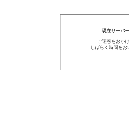
現在サーバ
ご迷惑をおか
しばらく時間をお