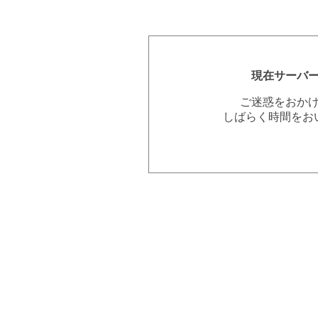
現在サーバ
ご迷惑をおか
しばらく時間をお