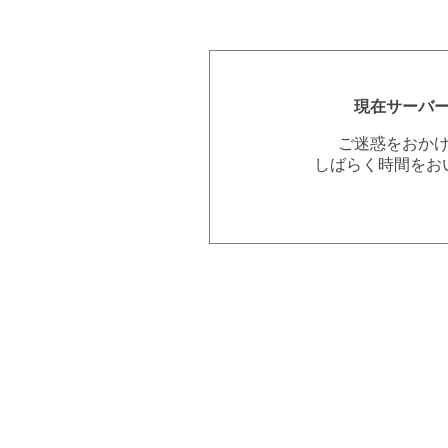
現在サーバ
ご迷惑をおか
しばらく時間をお