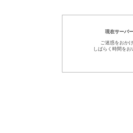
現在サーバ
ご迷惑をおか
しばらく時間をお