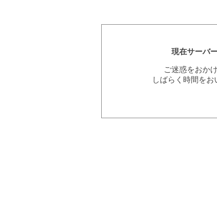
現在サーバ
ご迷惑をおか
しばらく時間をお