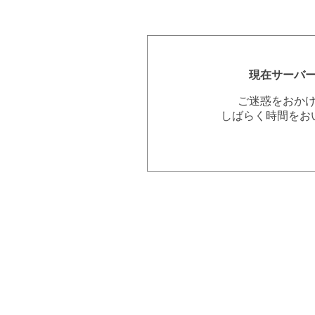
現在サーバ
ご迷惑をおか
しばらく時間をお