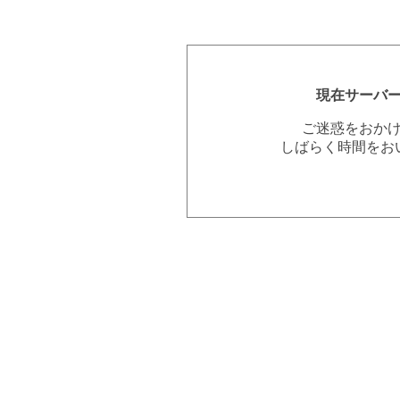
現在サーバ
ご迷惑をおか
しばらく時間をお