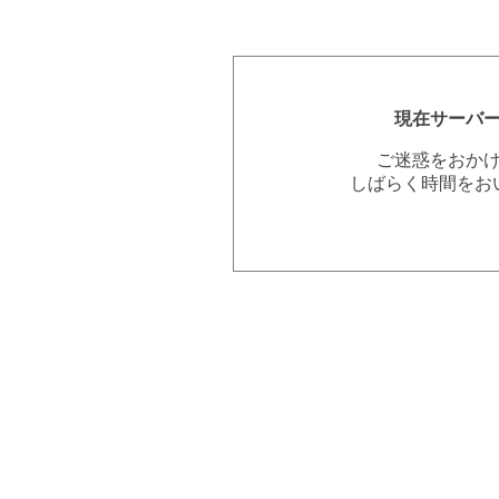
現在サーバ
ご迷惑をおか
しばらく時間をお