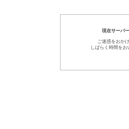
現在サーバ
ご迷惑をおか
しばらく時間をお