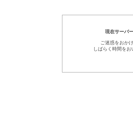
現在サーバ
ご迷惑をおか
しばらく時間をお