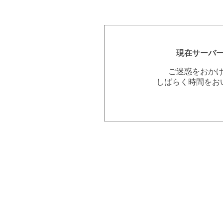
現在サーバ
ご迷惑をおか
しばらく時間をお