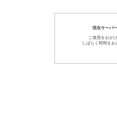
現在サーバ
ご迷惑をおか
しばらく時間をお