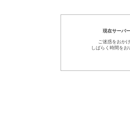
現在サーバ
ご迷惑をおか
しばらく時間をお