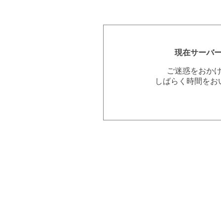
現在サーバ
ご迷惑をおか
しばらく時間をお