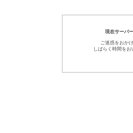
現在サーバ
ご迷惑をおか
しばらく時間をお