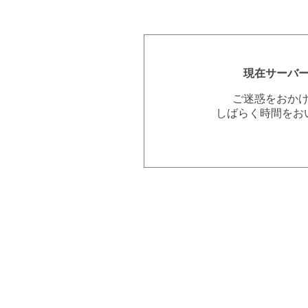
現在サーバ
ご迷惑をおか
しばらく時間をお