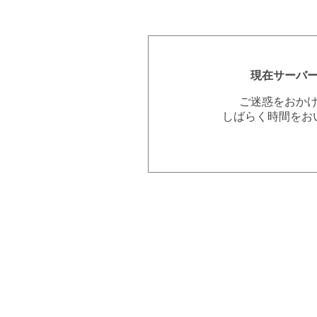
現在サーバ
ご迷惑をおか
しばらく時間をお