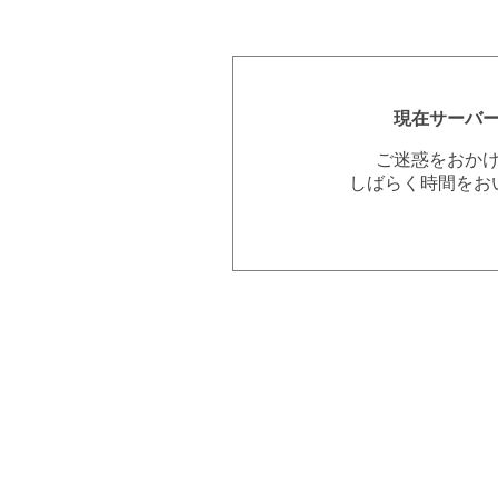
現在サーバ
ご迷惑をおか
しばらく時間をお