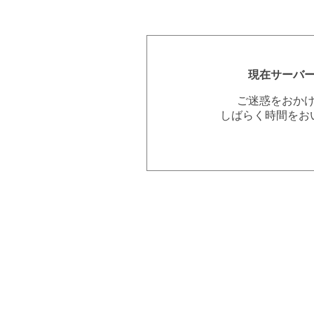
現在サーバ
ご迷惑をおか
しばらく時間をお