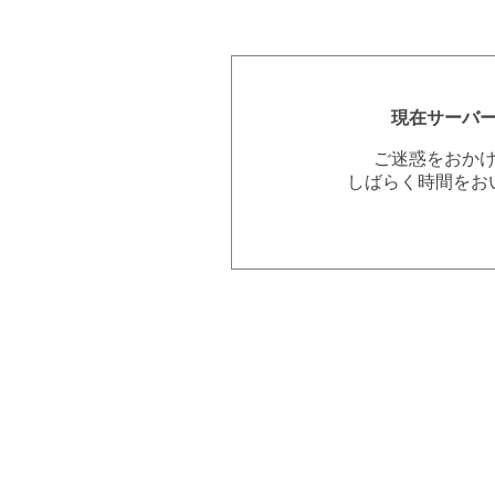
現在サーバ
ご迷惑をおか
しばらく時間をお