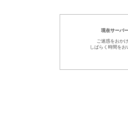
現在サーバ
ご迷惑をおか
しばらく時間をお