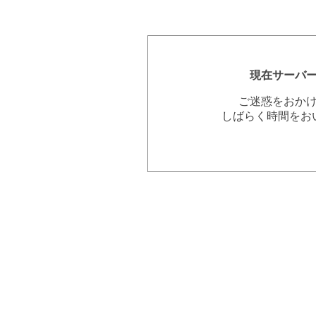
現在サーバ
ご迷惑をおか
しばらく時間をお