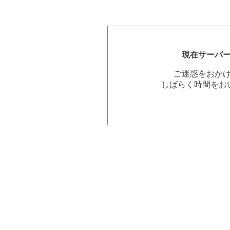
現在サーバ
ご迷惑をおか
しばらく時間をお