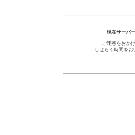
現在サーバ
ご迷惑をおか
しばらく時間をお